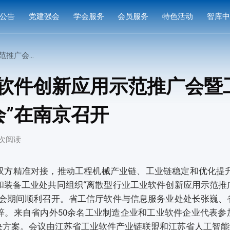
公告
党建强会
学会服务
会员服务
特色活动
智库
通知
党建活动
培训研修
会员中心
专家
接会”在南京召开
通知
学习园地
奖项申报
入会指南
产品
业软件创新应用示范推广会暨
公示
成果评价
会员权益
案例
”在南京召开
标准编制
会费标准
供需对接
会员风采
3 次阅读
会员单位
方精准对接，推动工程机械产业链、工业链稳定和优化提升，2
和装备工业处共同组织“离散型行业工业软件创新应用示范推
大会期间顺利召开。省工信厅软件与信息服务业处处长张巍、
辞。来自省内外50余名工业制造企业和工业软件企业代表参
决方案。会议由江苏省工业软件产业链联盟和江苏省人工智能