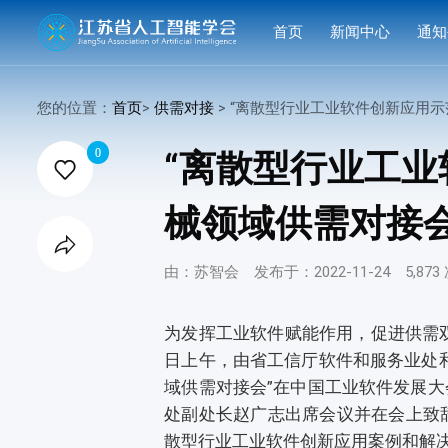
首页
新闻中心
通知
学会要闻
活动
您的位置：
首页
>
供需对接
> “离散型行业工业软件创新应用示范推广会暨工程机械领域供需对

行业洞察
申报
0
“离散型行业工

会议活动
结果
械领域供需对接会
赛事活动

科技服务
由：苏智会
发布于：2022-11-24
5,87
科普培训
为发挥工业软件赋能作用，促进供需双
日上午，由省工信厅软件和服务业处
域供需对接会”在中国工业软件发展
处副处长赵广志出席会议并在会上致
散型行业工业软件创新应用案例和解