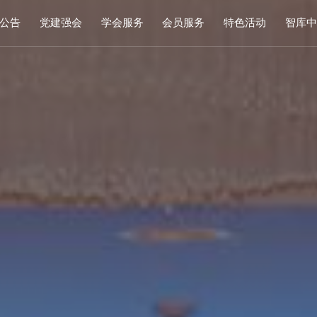
公告
党建强会
学会服务
会员服务
特色活动
智库
通知
党建活动
培训研修
会员中心
专家
通知
学习园地
奖项申报
入会指南
产品
公示
成果评价
会员权益
案例
标准编制
会费标准
供需对接
会员风采
会员单位