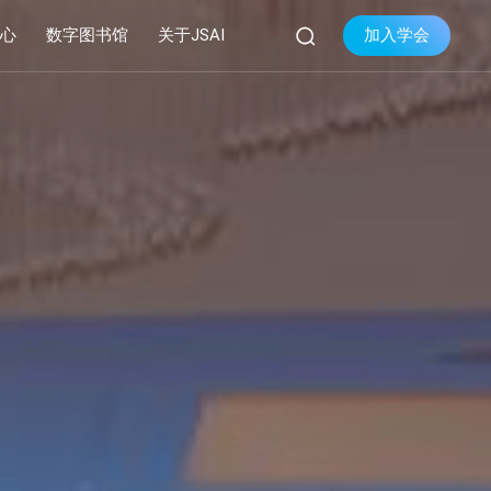

加入学会
中心
数字图书馆
关于JSAI
库
品牌活动
学会简介


库
系列会议
组织机构
库
资料下载
现任领导
学会章程
联系我们