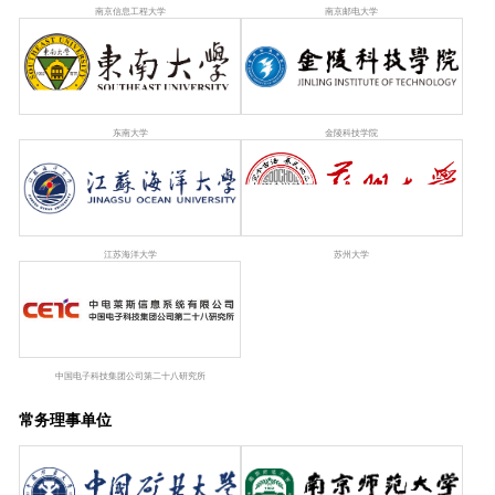
南京信息工程大学
南京邮电大学
东南大学
金陵科技学院
江苏海洋大学
苏州大学
中国电子科技集团公司第二十八研究所
常务理事单位