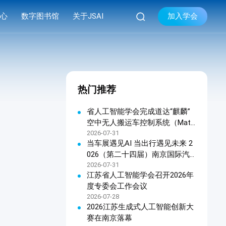

加入学会
中心
数字图书馆
关于JSAI
库
品牌活动
学会简介


库
系列会议
组织机构
热门推荐
库
资料下载
现任领导
学会章程
省人工智能学会完成道达“麒麟”
空中无人搬运车控制系统（Matri
联系我们
x OHTC天车软件控制系统）科
2026-07-31
当车展遇见AI 当出行遇见未来 2
技成果鉴定
026（第二十四届）南京国际汽
车展览会暨江苏人工智能终端产
2026-07-31
江苏省人工智能学会召开2026年
品展览会新闻发布会在宁召开
度专委会工作会议
2026-07-28
2026江苏生成式人工智能创新大
赛在南京落幕