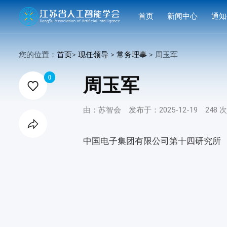
首页
新闻中心
通知
学会要闻
活动
您的位置：
首页
>
现任领导
>
常务理事
> 周玉军

行业洞察
申报
0
周玉军

会议活动
结果
由：苏智会
发布于：2025-12-19
248 
赛事活动

科技服务
中国电子集团有限公司第十四研究所
科普培训