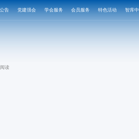
公告
党建强会
学会服务
会员服务
特色活动
智库
通知
党建活动
培训研修
会员中心
专家
通知
学习园地
奖项申报
入会指南
产品
公示
成果评价
会员权益
案例
次阅读
标准编制
会费标准
供需对接
会员风采
会员单位