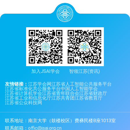
加入JSAI学会
智领江苏(资讯)
友情链接：
江苏学会网
江苏省人工智能公共服务平台
江苏省标准化共公服务平台
中国人工智能学会
江苏省计算机学会
江苏省青年联合会
江苏省财政厅
江苏省工业和信息化厅
江苏共青团
江苏省教育厅
江苏省公众科技网
联系地址：南京大学（鼓楼校区）费彝民楼B座1013室
联系邮箱：
offic@jsai.org.cn