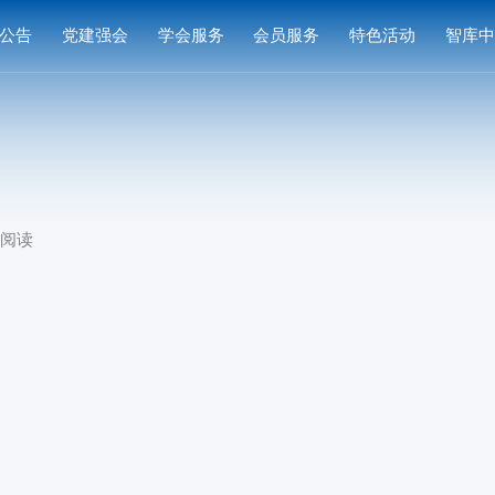
公告
党建强会
学会服务
会员服务
特色活动
智库
通知
党建活动
培训研修
会员中心
专家
通知
学习园地
奖项申报
入会指南
产品
公示
成果评价
会员权益
案例
次阅读
标准编制
会费标准
供需对接
会员风采
会员单位