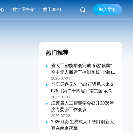

加入学会
中心
数字图书馆
关于JSAI
库
品牌活动
学会简介


库
系列会议
组织机构
热门推荐
库
资料下载
现任领导
学会章程
省人工智能学会完成道达“麒麟”
空中无人搬运车控制系统（Matri
联系我们
x OHTC天车软件控制系统）科
2026-07-31
当车展遇见AI 当出行遇见未来 2
技成果鉴定
026（第二十四届）南京国际汽
车展览会暨江苏人工智能终端产
2026-07-31
江苏省人工智能学会召开2026年
品展览会新闻发布会在宁召开
度专委会工作会议
2026-07-28
2026江苏生成式人工智能创新大
赛在南京落幕