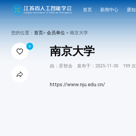
首页
新闻中心
通知
学会要闻
活动
您的位置：
首页
>
会员单位
> 南京大学

行业洞察
申报
0
南京大学

会议活动
结果
由：苏智会
发布于：2025-11-30
199 
赛事活动

科技服务
https://www.nju.edu.cn/
科普培训