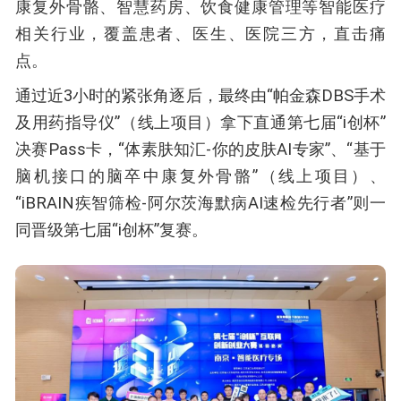
康复外骨骼、智慧药房、饮食健康管理等智能医疗
相关行业，覆盖患者、医生、医院三方，直击痛
点。
通过近3小时的紧张角逐后，最终由“帕金森DBS手术
及用药指导仪”（线上项目）拿下直通第七届“i创杯”
决赛Pass卡，“体素肤知汇-你的皮肤AI专家”、“基于
脑机接口的脑卒中康复外骨骼”（线上项目）、
“iBRAIN疾智筛检-阿尔茨海默病AI速检先行者”则一
同晋级第七届“i创杯”复赛。