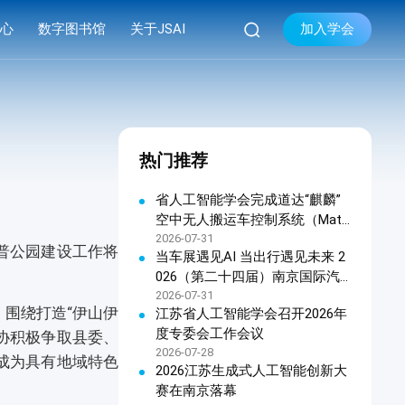

加入学会
中心
数字图书馆
关于JSAI
库
品牌活动
学会简介


库
系列会议
组织机构
热门推荐
库
资料下载
现任领导
学会章程
省人工智能学会完成道达“麒麟”
空中无人搬运车控制系统（Matri
联系我们
x OHTC天车软件控制系统）科
2026-07-31
普公园建设工作将
当车展遇见AI 当出行遇见未来 2
技成果鉴定
026（第二十四届）南京国际汽
车展览会暨江苏人工智能终端产
2026-07-31
，围绕打造“伊山伊
江苏省人工智能学会召开2026年
品展览会新闻发布会在宁召开
度专委会工作会议
协积极争取县委、
2026-07-28
成为具有地域特色
2026江苏生成式人工智能创新大
赛在南京落幕