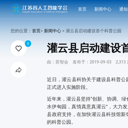
首页
新闻中心
通知
学会要闻
活动
您的位置：
首页
>
新闻中心
> 灌云县启动建设首个科普公园

行业洞察
申报
0
灌云县启动建设

会议活动
结果
由：苏智会
发布于：2019-09-03
2,31
赛事活动

科技服务
近日，灌云县科协关于建设县科普公
正式进入实施阶段。
科普培训
近年来，灌云县坚持“创新、协调、绿
水伊甸园，真情真意真灌云”，大力发
县政府支持，在加快灌云县科技馆新
的科普公园。