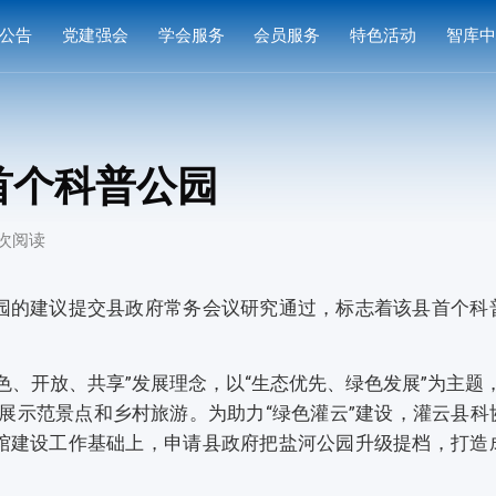
公告
党建强会
学会服务
会员服务
特色活动
智库
通知
党建活动
培训研修
会员中心
专家
通知
学习园地
奖项申报
入会指南
产品
首个科普公园
公示
成果评价
会员权益
案例
3 次阅读
标准编制
会费标准
供需对接
会员风采
园的建议提交县政府常务会议研究通过，标志着该县首个科
会员单位
色、开放、共享”发展理念，以“生态优先、绿色发展”为主题
展示范景点和乡村旅游。为助力“绿色灌云”建设，灌云县科
馆建设工作基础上，申请县政府把盐河公园升级提档，打造