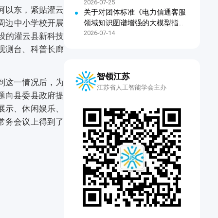
2026-07-25
河以东，紧贴灌云
关于对团体标准《电力信通客服
是周边中小学校开展
领域知识图谱增强的大模型指令
微调技术规范》公开征求意见的
2026-07-14
设的灌云县新科技
通知
观测台、科普长廊
智领江苏
到这一情况后，为
江苏省人工智能学会主办
题向县委县政府提
展示、休闲娱乐、
常务会议上得到了