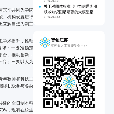
2026-07-25
关于对团体标准《电力信通客服
与宗平共同为学院
领域知识图谱增强的大模型指令
酿、机构设置进行
微调技术规范》公开征求意见的
2026-07-14
通知
王立辉当选为副主
智领江苏
工学术提升，推动
江苏省人工智能学会主办
要求：一要准确定
平台、推动创新，
平台；三要以人为
青年教师和科技工
继续积极参与各类
府共建的全日制本科
73%，现有在校生