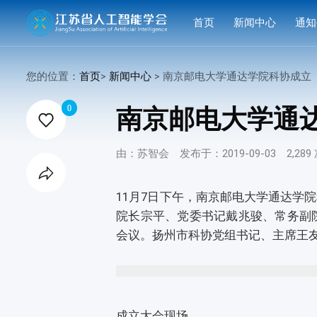
首页
新闻中心
通知
学会要闻
活动
您的位置：
首页
>
新闻中心
> 南京邮电大学通达学院科协成立

行业洞察
申报
0
南京邮电大学通

会议活动
结果
由：苏智会
发布于：2019-09-03
2,28
赛事活动

科技服务
11月7日下午，南京邮电大学通达学
院长宗平、党委书记戴兆骏、常务副
科普培训
会议。扬州市科协党组书记、主席王
成立大会现场