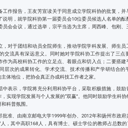
备工作报告，王友芳宣读关于同意成立学院科协的批复，并
了说明，就学院科协第一届委员会10位委员候选人名单的酝
委员会会议，通过选举，宗平当选为主席，周西峰、包刚、
。
立，对于团结和动员全院师生，推动学院学科发展、师生员
的交流具有深远意义。同时她对学院科协工作提出了三点
作作为高校科协工作的立足点、着眼点和切入点；二要搭建
同层次的成果转化、学术交流、技术传播和产学研结合的
的主体地位，把协会真正办成科技工作者之家。
话中表示，学院将充分利用科协平台，采取积极措施，鼓励
，实现学院发展与个人发展的“双赢”。他同时鼓励学生科协
研和科普氛围。
批准、由南京邮电大学1999年创办、2012年和扬州市政
7人，其中高职168人，具有博士、硕士学位的教师占总数的