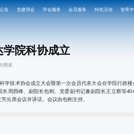
公告
党建强会
学会服务
会员服务
特色活动
智库
通知
党建活动
培训研修
会员中心
专家
通知
学习园地
奖项申报
入会指南
产品
达学院科协成立
公示
成果评价
会员权益
案例
9 次阅读
标准编制
会费标准
供需对接
会员风采
院科学技术协会成立大会暨第一次会员代表大会在学院行政楼
院长周西峰、副院长包刚、党委副书记兼副院长王立辉等40
会员单位
友芳出席会议并讲话。会议由包刚主持。