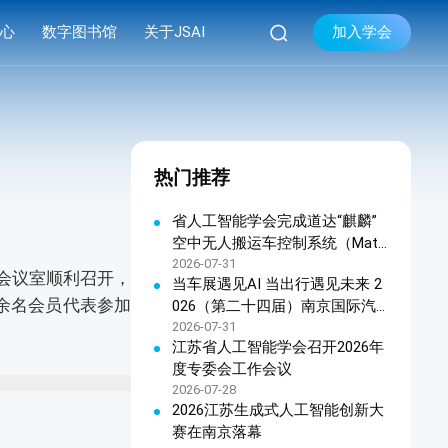

加入学会
中心
数字图书馆
关于JSAI
库
品牌活动
学会简介


库
系列会议
组织机构
热门推荐
库
资料下载
现任领导
学会章程
省人工智能学会完成道达“麒麟”
空中无人搬运车控制系统（Matri
联系我们
x OHTC天车软件控制系统）科
2026-07-31
会议室顺利召开，
当车展遇见AI 当出行遇见未来 2
技成果鉴定
余名会员代表参加
026（第二十四届）南京国际汽
车展览会暨江苏人工智能终端产
2026-07-31
江苏省人工智能学会召开2026年
品展览会新闻发布会在宁召开
度专委会工作会议
2026-07-28
2026江苏生成式人工智能创新大
赛在南京落幕