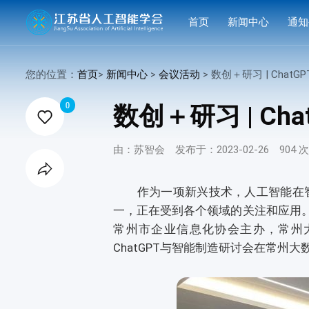
首页
新闻中心
通知
学会要闻
活动
您的位置：
首页
>
新闻中心
>
会议活动
> 数创＋研习 | ChatGPT与智能制

行业洞察
申报
0
数创＋研习 | C

会议活动
结果
由：苏智会
发布于：2023-02-26
904 
赛事活动

科技服务
作为一项新兴技术，人工智能在智能
一，正在受到各个领域的关注和应用。
科普培训
常州市企业信息化协会主办，常州
ChatGPT与智能制造研讨会在常州