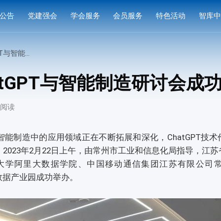
公告
党建强会
学会服务
会员服务
特色活动
智库
通知
党建活动
培训研修
会员中心
专家
造研讨会成功举办
通知
学习园地
奖项申报
入会指南
产品
hatGPT与智能制造研讨会成
公示
成果评价
会员权益
案例
次阅读
标准编制
会费标准
供需对接
会员风采
制造中的应用领域正在不断拓展和深化，ChatGPT技术
2023年2月22日上午，由常州市工业和信息化局指导，江
会员单位
大学阿里大数据学院、中国移动通信集团江苏有限公司
大数据产业园成功举办。