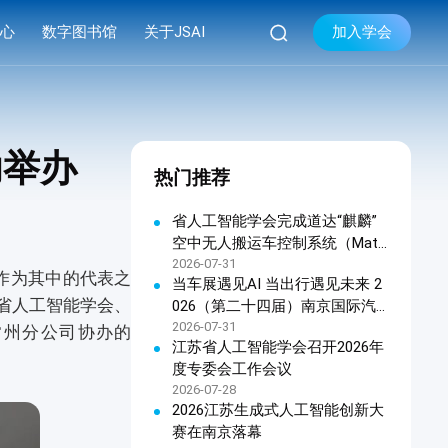

加入学会
中心
数字图书馆
关于JSAI
库
品牌活动
学会简介


库
系列会议
组织机构
功举办
热门推荐
库
资料下载
现任领导
学会章程
省人工智能学会完成道达“麒麟”
空中无人搬运车控制系统（Matri
联系我们
x OHTC天车软件控制系统）科
2026-07-31
作为其中的代表之
当车展遇见AI 当出行遇见未来 2
技成果鉴定
苏省人工智能学会、
026（第二十四届）南京国际汽
车展览会暨江苏人工智能终端产
2026-07-31
常州分公司协办的
江苏省人工智能学会召开2026年
品展览会新闻发布会在宁召开
度专委会工作会议
2026-07-28
2026江苏生成式人工智能创新大
赛在南京落幕