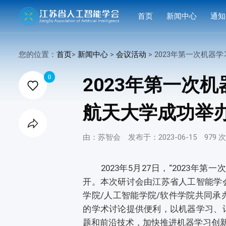
首页
新闻中心
通知
学会要闻
活动
您的位置：
首页
>
新闻中心
>
会议活动
> 2023年第一次机器学习MINI学术研讨会在南京

行业洞察
申报
0
2023年第一次

会议活动
结果
航天大学成功举
赛事活动

科技服务
由：苏智会
发布于：2023-06-15
979 
科普培训
2023年5月27日，“2023年第
开。本次研讨会由江苏省人工智能学
学院/人工智能学院/软件学院共同
的学术讨论提供便利，以机器学习、
题和前沿技术，加快推进机器学习创