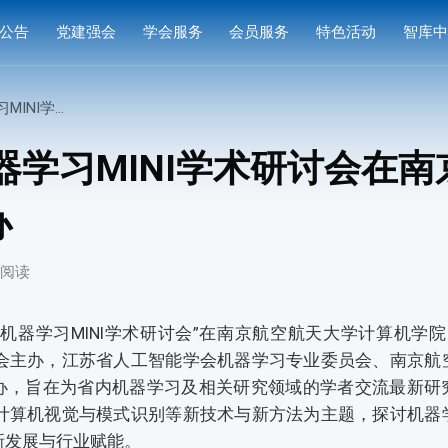
公告
党建强会
学会服务
会员服务
特色活动
智库
通知
党建活动
培训研修
会员中心
专家
航空航天大学成功举办
通知
学习园地
奖项申报
入会指南
产品
机器学习MINI学术研讨会在
公示
成果评价
会员权益
案例
办
标准编制
会费标准
供需对接
会员风采
次阅读
会员单位
一次机器学习MINI学术研讨会”在南京航空航天大学计算机学院
会主办，江苏省人工智能学会机器学习专业委员会、南京航
承办，旨在为省内机器学习及相关研究领域的学者交流最新研
计算机视觉与模式识别等新技术与新方法为主题，探讨机器
新发展与行业赋能。