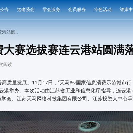
公告
党建强会
学会服务
会员服务
特色活动
智库
通知
党建活动
培训研修
会员中心
专家
站圆满落幕
通知
学习园地
奖项申报
入会指南
产品
费大赛选拔赛连云港站圆满
公示
成果评价
会员权益
案例
6 次阅读
标准编制
会费标准
供需对接
会员风采
高质量发展。11月17日，“天马杯·国家信息消费示范城市
连云港举办。本次活动由江苏省工业和信息化厅指导，连云港
会员单位
能学会、江苏天马网络科技集团有限公司、江苏投资人中心承