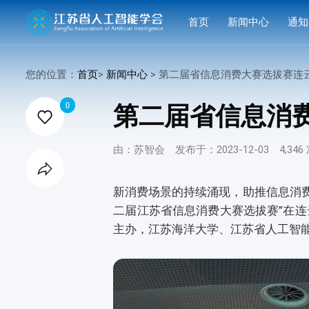
首页
新闻中心
通知
学会要闻
活动
您的位置：
首页
>
新闻中心
> 第二届省信息消费大赛选拔赛连云港

行业洞察
申报
0
第二届省信息消

会议活动
结果
由：苏智会
发布于：2023-12-03
4,34
赛事活动

科技服务
新消费场景的持续涌现，助推信息消费
二届江苏省信息消费大赛选拔赛”在
科普培训
主办，江苏海洋大学、江苏省人工智