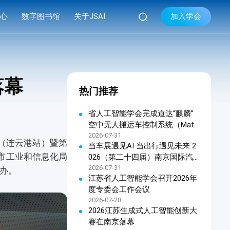

加入学会
中心
数字图书馆
关于JSAI
库
品牌活动
学会简介


库
系列会议
组织机构
落幕
热门推荐
库
资料下载
现任领导
学会章程
省人工智能学会完成道达“麒麟”
空中无人搬运车控制系统（Matri
联系我们
x OHTC天车软件控制系统）科
2026-07-31
行（连云港站）暨第
当车展遇见AI 当出行遇见未来 2
技成果鉴定
市工业和信息化局
026（第二十四届）南京国际汽
车展览会暨江苏人工智能终端产
2026-07-31
办。
江苏省人工智能学会召开2026年
品展览会新闻发布会在宁召开
度专委会工作会议
2026-07-28
2026江苏生成式人工智能创新大
赛在南京落幕