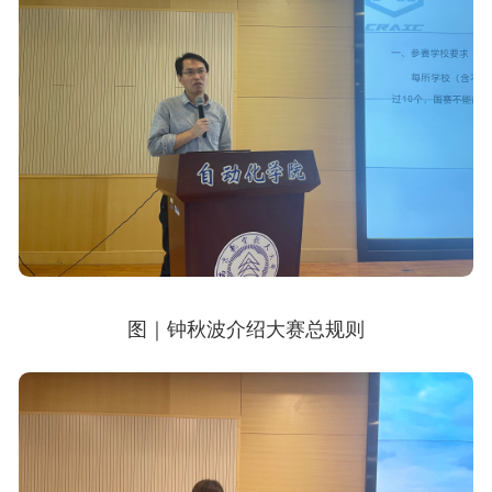
图｜
钟秋波介绍大赛总规则