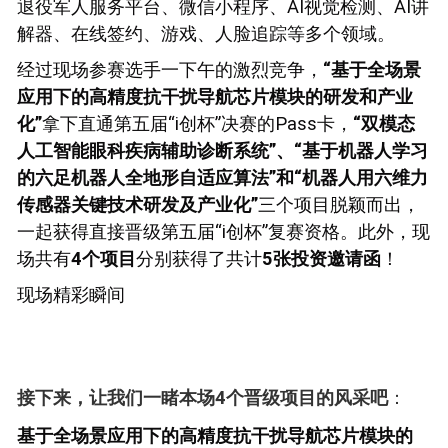
退役军人服务平台、微信小程序、AI视觉检测、AI讲
解器、在线签约、游戏、人脸追踪等多个领域。
经过现场参赛选手一下午的激烈竞争，
“基于全场景
应用下的高精度抗干扰导航芯片模块的研发和产业
化”
拿下直通第五届“i创杯”决赛的Pass卡，
“双模态
人工智能眼科疾病辅助诊断系统
”
、
“基于机器人学习
的六足机器人全地形自适应算法
”
和“
机器人用六维力
传感器关键技术研发及产业化
”
三个项目脱颖而出，
一起获得直接晋级第五届“i创杯”复赛资格。此外，现
场共有
4
个项目
分别获得了共计
5张
投资邀请函
！
现场精彩瞬间
接下来，让我们一睹本场4个晋级项目的风采吧
：
基于全场景应用下的高精度抗干扰导航芯片模块的