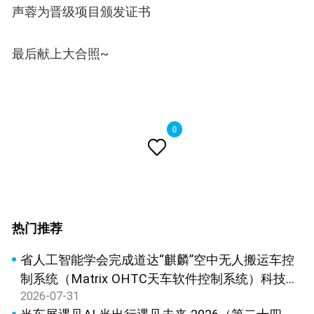
声蓉为晋级项目颁发证书
最后献上大合照~
0

热门推荐
省人工智能学会完成道达“麒麟”空中无人搬运车控
制系统（Matrix OHTC天车软件控制系统）科技成
2026-07-31
果鉴定