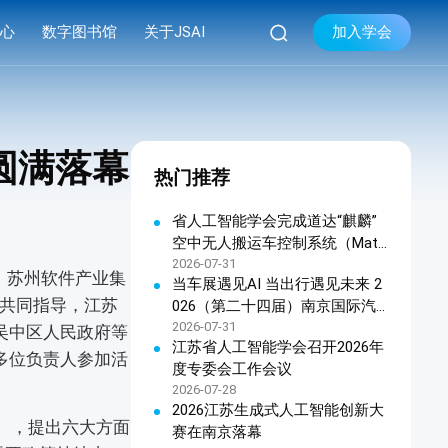

加入学会
中心
数字图书馆
关于JSAI
库
品牌活动
学会简介


库
系列会议
组织机构
圆满落幕
热门推荐
库
资料下载
现任领导
学会章程
省人工智能学会完成道达“麒麟”
空中无人搬运车控制系统（Matri
联系我们
x OHTC天车软件控制系统）科
2026-07-31
，苏州软件产业集
当车展遇见AI 当出行遇见未来 2
技成果鉴定
共同指导，江苏
026（第二十四届）南京国际汽
车展览会暨江苏人工智能终端产
2026-07-31
吴中区人民政府等
江苏省人工智能学会召开2026年
品展览会新闻发布会在宁召开
多位负责人参加活
度专委会工作会议
2026-07-28
2026江苏生成式人工智能创新大
），提出六大方面
赛在南京落幕