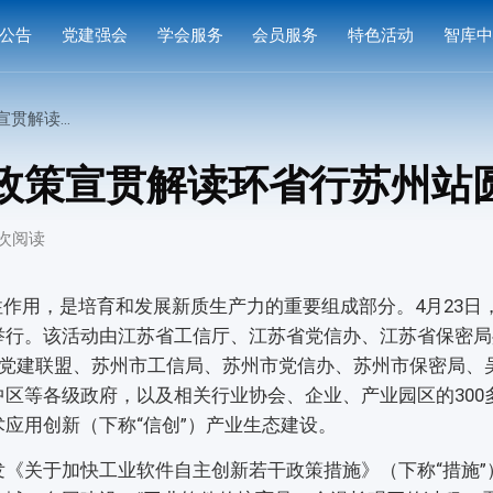
公告
党建强会
学会服务
会员服务
特色活动
智库
通知
党建活动
培训研修
会员中心
专家
行苏州站圆满落幕
通知
学习园地
奖项申报
入会指南
产品
业政策宣贯解读环省行苏州站
公示
成果评价
会员权益
案例
3 次阅读
标准编制
会费标准
供需对接
会员风采
用，是培育和发展新质生产力的重要组成部分。4月23日
举行。该活动由江苏省工信厅、江苏省党信办、江苏省保密局
会员单位
链党建联盟、苏州市工信局、苏州市党信办、苏州市保密局、
区等各级政府，以及相关行业协会、企业、产业园区的300
应用创新（下称“信创”）产业生态建设。
《关于加快工业软件自主创新若干政策措施》（下称“措施”