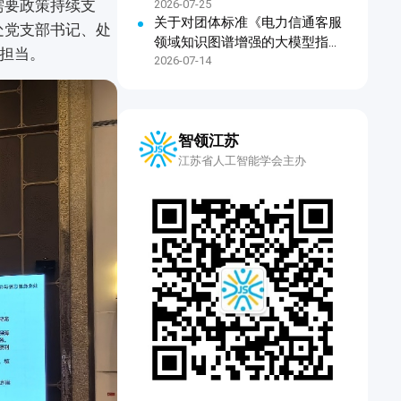
需要政策持续支
2026-07-25
关于对团体标准《电力信通客服
处党支部书记、处
领域知识图谱增强的大模型指令
担当。
微调技术规范》公开征求意见的
2026-07-14
通知
智领江苏
江苏省人工智能学会主办