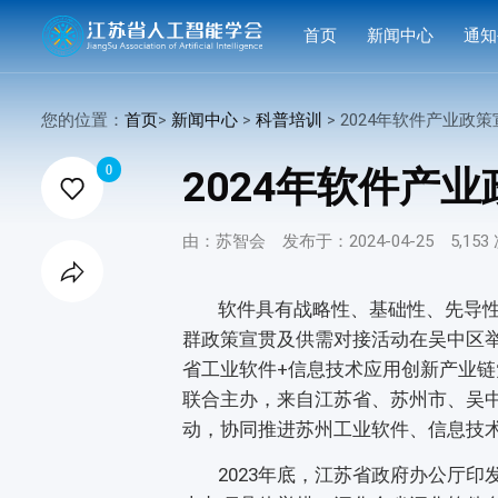
首页
新闻中心
通知
学会要闻
活动
您的位置：
首页
>
新闻中心
>
科普培训
> 2024年软件产业政策宣贯解读环省

行业洞察
申报
0
2024年软件产

会议活动
结果
由：苏智会
发布于：2024-04-25
5,15
赛事活动

科技服务
软件具有战略性、基础性、先导性作
群政策宣贯及供需对接活动在吴中区
科普培训
省工业软件+信息技术应用创新产业
联合主办，来自江苏省、苏州市、吴中
动，协同推进苏州工业软件、信息技术
2023年底，江苏省政府办公厅印发