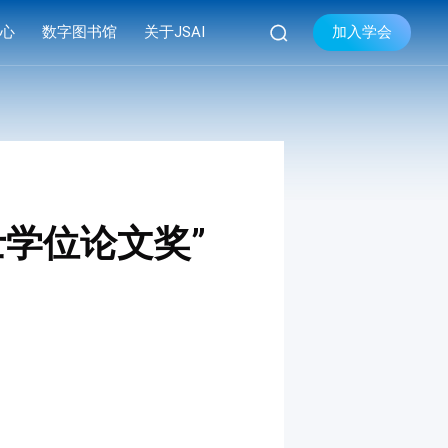

加入学会
中心
数字图书馆
关于JSAI
库
品牌活动
学会简介


库
系列会议
组织机构
库
资料下载
现任领导
学会章程
士学位论文奖”
联系我们