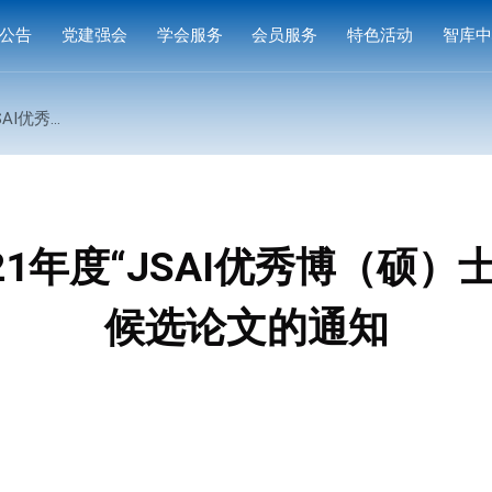
公告
党建强会
学会服务
会员服务
特色活动
智库
通知
党建活动
培训研修
会员中心
专家
奖”候选论文的通知
通知
学习园地
奖项申报
入会指南
产品
公示
成果评价
会员权益
案例
标准编制
会费标准
21年度“JSAI优秀博（硕）
供需对接
会员风采
候选论文的通知
会员单位