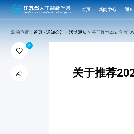
首页
新闻中心
通知
学会要闻
活动
您的位置：
首页
>
通知公告
>
活动通知
> 关于推荐2021年度“JSAI优秀博（硕）士学位论文

行业洞察
申报
0

会议活动
结果
赛事活动
关于推荐20

科技服务
科普培训