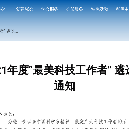
公告
党建强会
学会服务
会员服务
特色活动
智库
通知
党建活动
培训研修
会员中心
专家
传活动的通知
通知
学习园地
奖项申报
入会指南
产品
公示
成果评价
会员权益
案例
标准编制
会费标准
21年度“最美科技工作者” 
供需对接
会员风采
通知
会员单位