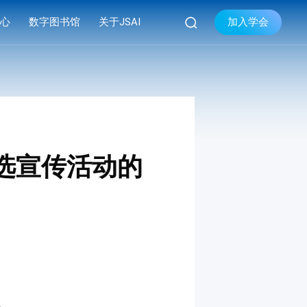

加入学会
中心
数字图书馆
关于JSAI
库
品牌活动
学会简介


库
系列会议
组织机构
库
资料下载
现任领导
学会章程
遴选宣传活动的
联系我们