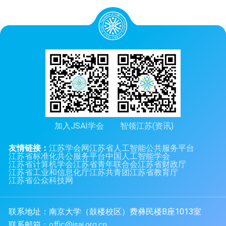
加入JSAI学会
智领江苏(资讯)
友情链接：
江苏学会网
江苏省人工智能公共服务平台
江苏省标准化共公服务平台
中国人工智能学会
江苏省计算机学会
江苏省青年联合会
江苏省财政厅
江苏省工业和信息化厅
江苏共青团
江苏省教育厅
江苏省公众科技网
联系地址：南京大学（鼓楼校区）费彝民楼B座1013室
联系邮箱：
offic@jsai.org.cn