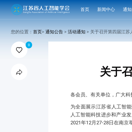
首页
新闻中心
通知
学会要闻
活动
您的位置：
首页
>
通知公告
>
活动通知
> 关于召开第四届江苏人工智

行业洞察
申报
0

会议活动
结果
赛事活动
关于

科技服务
科普培训
各会员、有关单位，广大科
为全面展示江苏省人工智能
人工智能科技进步和产业发展
2021年12月27-28日