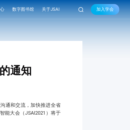

加入学会
中心
数字图书馆
关于JSAI
库
品牌活动
学会简介


库
系列会议
组织机构
库
资料下载
现任领导
学会章程
的通知
联系我们
间沟通和交流，加快推进全省
大会（JSAI2021）将于