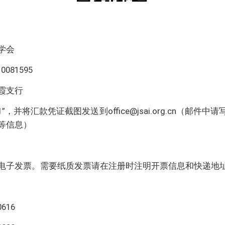
学会
0081595
霞支行
21”，并将汇款凭证截图发送到office@jsai.org.cn（邮
等信息）
电子发票。需要纸质发票请在注册时注明开票信息和快递地
616