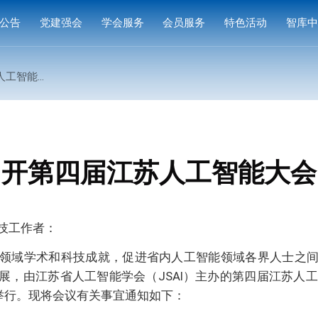
公告
党建强会
学会服务
会员服务
特色活动
智库
通知
党建活动
培训研修
会员中心
专家
能大会的通知
通知
学习园地
奖项申报
入会指南
产品
公示
成果评价
会员权益
案例
标准编制
会费标准
召开第四届江苏人工智能大会
供需对接
会员风采
会员单位
技工作者：
领域学术和科技成就，促进省内人工智能领域各界人士之
，由江苏省人工智能学会（JSAI）主办的第四届江苏人工智能
在南京举行。现将会议有关事宜通知如下：