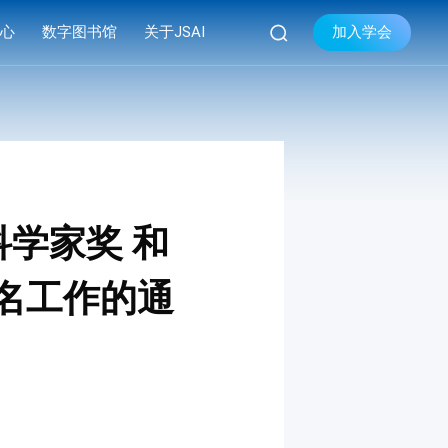

加入学会
中心
数字图书馆
关于JSAI
库
品牌活动
学会简介


库
系列会议
组织机构
库
资料下载
现任领导
学会章程
学家奖 和
联系我们
提名工作的通