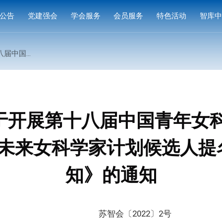
公告
党建强会
学会服务
会员服务
特色活动
智库
通知
党建活动
培训研修
会员中心
专家
候选人提名工作的通知》的通知
通知
学习园地
奖项申报
入会指南
产品
公示
成果评价
会员权益
案例
标准编制
会费标准
于开展第十八届中国青年女科
供需对接
会员风采
年度未来女科学家计划候选人
会员单位
知》的通知
2022〕2号