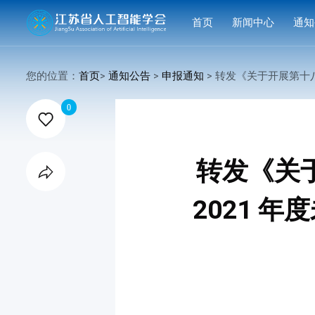
首页
新闻中心
通知
学会要闻
活动
您的位置：
首页
>
通知公告
>
申报通知
> 转发《关于开展第十八届中国青年女科学家奖 和 2021 年度未来女科学家计划

行业洞察
申报
0

会议活动
结果
赛事活动
转发《关

科技服务
2021 
科普培训
苏智会〔