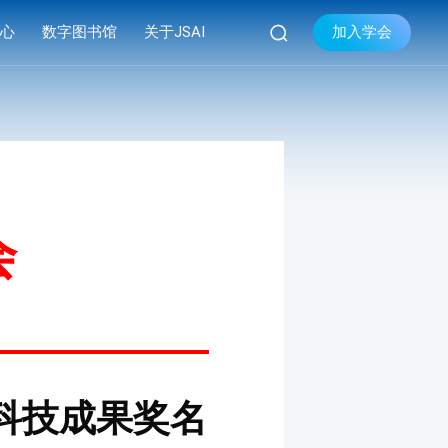

加入学会
中心
数字图书馆
关于JSAI
库
品牌活动
学会简介


库
系列会议
组织机构
库
资料下载
现任领导
学会章程
会
联系我们
科技成果奖名