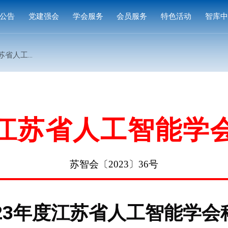
公告
党建强会
学会服务
会员服务
特色活动
智库
通知
党建活动
培训研修
会员中心
专家
技成果奖名单的通知
通知
学习园地
奖项申报
入会指南
产品
公示
成果评价
会员权益
案例
标准编制
会费标准
江苏省人工智能学
供需对接
会员风采
会员单位
苏智会〔2023〕36号
023年度江苏省人工智能学会