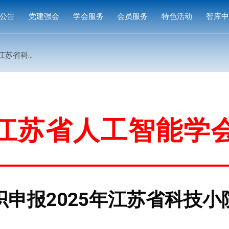
公告
党建强会
学会服务
会员服务
特色活动
智库
通知
党建活动
培训研修
会员中心
专家
技小院的通知
通知
学习园地
奖项申报
入会指南
产品
公示
成果评价
会员权益
案例
标准编制
会费标准
江苏省人工智能学
供需对接
会员风采
会员单位
织申报2025年江苏省科技小