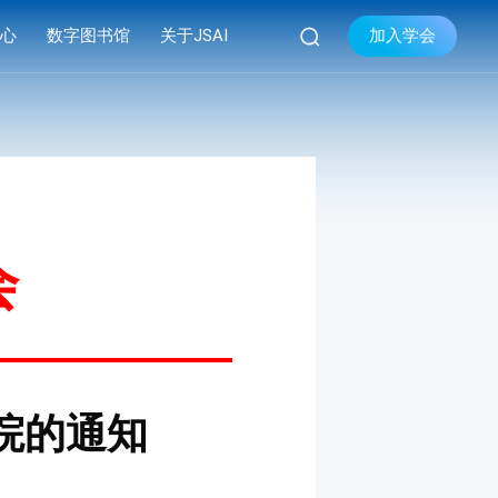

加入学会
中心
数字图书馆
关于JSAI
库
品牌活动
学会简介


库
系列会议
组织机构
库
资料下载
现任领导
学会章程
会
联系我们
院的通知