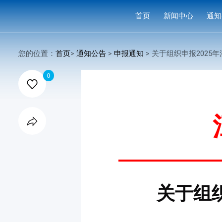
首页
新闻中心
通知
学会要闻
活动
您的位置：
首页
>
通知公告
>
申报通知
> 关于组织申报2025年江苏省科

行业洞察
申报
0

会议活动
结果
赛事活动

科技服务
科普培训
关于组