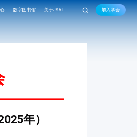

加入学会
中心
数字图书馆
关于JSAI
库
品牌活动
学会简介


库
系列会议
组织机构
库
资料下载
现任领导
学会章程
会
联系我们
025年）