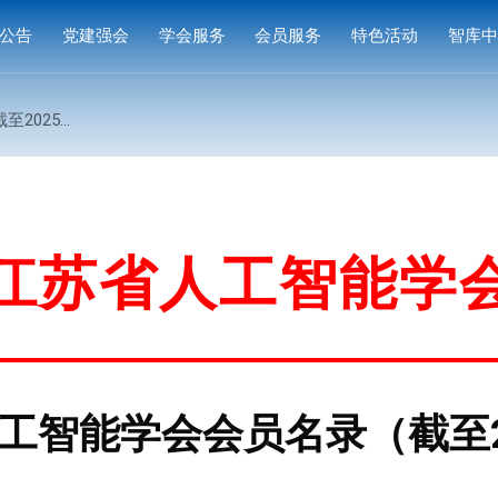
公告
党建强会
学会服务
会员服务
特色活动
智库
通知
党建活动
培训研修
会员中心
专家
025年）
通知
学习园地
奖项申报
入会指南
产品
公示
成果评价
会员权益
案例
标准编制
会费标准
江苏省人工智能学
供需对接
会员风采
会员单位
工智能学会会员名录（截至2