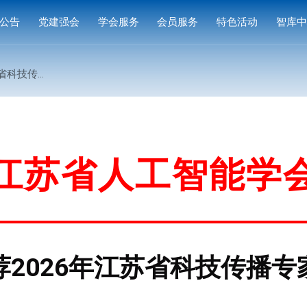
公告
党建强会
学会服务
会员服务
特色活动
智库
通知
党建活动
培训研修
会员中心
专家
播专家的通知
通知
学习园地
奖项申报
入会指南
产品
公示
成果评价
会员权益
案例
标准编制
会费标准
江苏省人工智能学
供需对接
会员风采
会员单位
荐2026年江苏省科技传播专