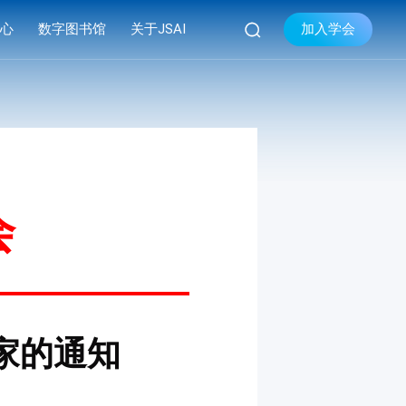

加入学会
中心
数字图书馆
关于JSAI
库
品牌活动
学会简介


库
系列会议
组织机构
库
资料下载
现任领导
学会章程
会
联系我们
家的通知