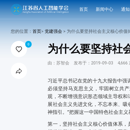
首页
新闻中心
通知
学会要闻
活动
您的位置：
首页
>
党建强会
> 为什么要坚持社会主义核心价值

行业洞察
申报
0
为什么要坚持社

会议活动
结果
由：苏智会
发布于：2019-09-03
4,66
赛事活动

科技服务
习近平总书记在党的十九大报告中强
必须坚持马克思主义，牢固树立共产
科普培训
观，不断增强意识形态领域主导权和
展社会主义先进文化，不忘本来、吸
神指引。”把握这一中国特色社会主
第一，坚持社会主义核心价值体系，