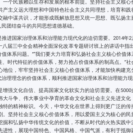
、一个民族赖以生存和发展的根本前提。坚持社会主义核心
共产主义远大理想和中国特色社会主义共同理想，培育和践
交融中谋共识，才能形成既解放思想又统一思想、既弘扬主
人民团结奋斗的共同思想道德基础。
推进国家治理体系和治理能力现代化的迫切需要。2014年
十八届三中全会精神全面深化改革专题研讨班上的讲话中指出
值体系问题。”“我们要大力培育和弘扬社会主义核心价值体
性、时代特征的价值体系，努力抢占价值体系的制高点。”社
心地位，牢牢坚持社会主义核心价值体系，才能加快构建充
代治理理念的价值体系，顺利推进国家治理体系和治理能力现
增强文化自信、提高国家文化软实力的迫切需要。在5000
伟大斗争、伟大事业中孕育的革命文化和社会主义先进文化
独特的精神标识。今天，中华文化在世界上得到更广泛的传
剧。坚持社会主义核心价值体系，用以爱国主义为核心的民
挖掘和弘扬中华传统文化的价值，不断从时代的火热实践中
先进性，展现中国特色、中国风格、中国气派，有利于抵御