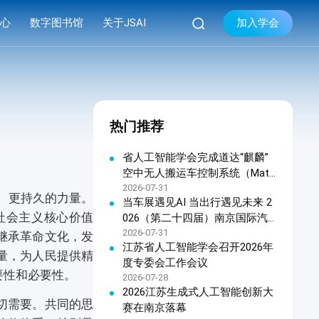

加入学会
中心
数字图书馆
关于JSAI
库
品牌活动
学会简介


库
系列会议
组织机构
热门推荐
库
资料下载
现任领导
学会章程
省人工智能学会完成道达“麒麟”
空中无人搬运车控制系统（Matri
联系我们
x OHTC天车软件控制系统）科
2026-07-31
、更持久的力量。
当车展遇见AI 当出行遇见未来 2
技成果鉴定
社会主义核心价值
026（第二十四届）南京国际汽
车展览会暨江苏人工智能终端产
2026-07-31
继承革命文化，发
江苏省人工智能学会召开2026年
品展览会新闻发布会在宁召开
量，为人民提供精
度专委会工作会议
要性和必要性。
2026-07-28
2026江苏生成式人工智能创新大
切需要。共同的思
赛在南京落幕