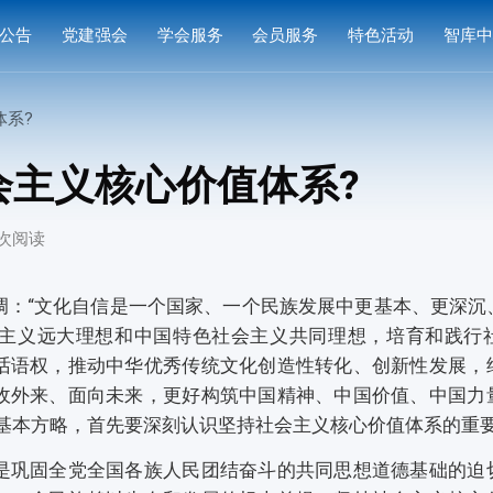
公告
党建强会
学会服务
会员服务
特色活动
智库
通知
党建活动
培训研修
会员中心
专家
体系?
通知
学习园地
奖项申报
入会指南
产品
会主义核心价值体系?
公示
成果评价
会员权益
案例
6 次阅读
标准编制
会费标准
供需对接
会员风采
调：“文化自信是一个国家、一个民族发展中更基本、更深沉
主义远大理想和中国特色社会主义共同理想，培育和践行
会员单位
话语权，推动中华优秀传统文化创造性转化、创新性发展，
收外来、面向未来，更好构筑中国精神、中国价值、中国力
义基本方略，首先要深刻认识坚持社会主义核心价值体系的重
是巩固全党全国各族人民团结奋斗的共同思想道德基础的迫