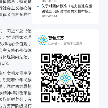
价值体系，特别是
2026-07-25
关于对团体标准《电力信通客服
行社会主义核心价
领域知识图谱增强的大模型指令
旋律又包容多样性
微调技术规范》公开征求意见的
2026-07-14
通知
2月，习近平总书记
：“推进国家治理
智领江苏
江苏省人工智能学会主办
系和核心价值观，
会主义核心价值体
分体现崇尚法治、
代化。
多年文明发展中孕
，积淀着中华民族
播，同时西方思想
族精神和以改革创
汲取新鲜养分，有
西方资产阶级腐朽