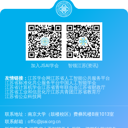
加入JSAI学会
智领江苏(资讯)
友情链接：
江苏学会网
江苏省人工智能公共服务平台
江苏省标准化共公服务平台
中国人工智能学会
江苏省计算机学会
江苏省青年联合会
江苏省财政厅
江苏省工业和信息化厅
江苏共青团
江苏省教育厅
江苏省公众科技网
联系地址：南京大学（鼓楼校区）费彝民楼B座1013室
联系邮箱：
offic@jsai.org.cn