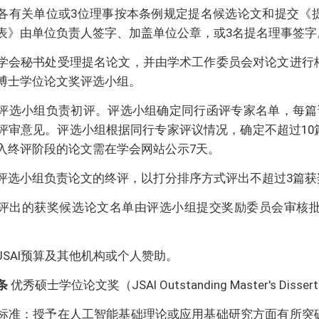
各有关单位或3位理事按本条例规定提名候选论文和提交《
表》由单位负责人签字、加盖单位公章，或3名提名理事签字
学会秘书处受理提名论文，并由学术工作委员会对论文进行
博士学位论文奖评选小组。
评选小组负责初评。评选小组确定同行函评专家名单，每篇
评审意见。评选小组根据同行专家评议情况，确定不超过10
入终评阶段的论文需在学会网站公示7天。
评选小组负责论文的终评，以打分排序方式评出不超过3篇获
评出的获奖候选论文名单由评选小组提交奖励委员会审核
JSAI预算及其他机构或个人赞助。
条
优秀硕士学位论文奖（JSAI Outstanding Master's Dissert
标准：授予在人工智能基础理论或应用基础研究方面有所突