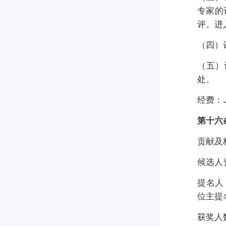
专家的
评。进
（四）
（五）
处。
经费：
第十六
贡献及
候选人
提名人
位主提
获奖人