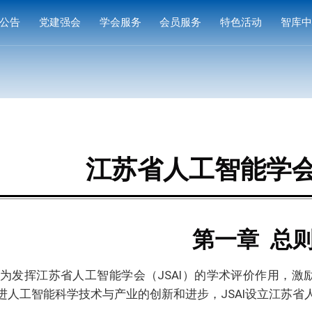
公告
党建强会
学会服务
会员服务
特色活动
智库
通知
党建活动
培训研修
会员中心
专家
通知
学习园地
奖项申报
入会指南
产品
公示
成果评价
会员权益
案例
标准编制
会费标准
江苏省人工智能学
供需对接
会员风采
会员单位
第一章
总
为发挥江苏省人工智能学会（JSAI）的学术评价作用，
进人工智能科学技术与产业的创新和进步，JSAI设立江苏省人