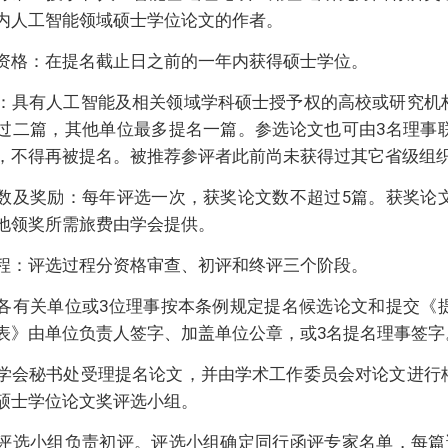
内人工智能领域硕士学位论文的作者。
资格：在提名截止日之前的一年内获得硕士学位。
：具有人工智能及相关领域学科硕士授予权的高校或研究机
过二篇，其他单位最多提名一篇。参选论文也可由3名理事
，不得再被提名。被推荐参评者此前尚未获得过其它省级组
数及奖励：每年评选一次，获奖论文数不超过5篇。获奖论
地领奖所需旅费由学会提供。
程：评选过程分资格审查、初评和终评三个阶段。
各有关单位或3位理事按本条例规定提名候选论文和提交《
表》由单位负责人签字、加盖单位公章，或3名提名理事签字
学会秘书处受理提名论文，并由学术工作委员会对论文进行
硕士学位论文奖评选小组。
评选小组负责初评。评选小组确定同行函评专家名单，每篇