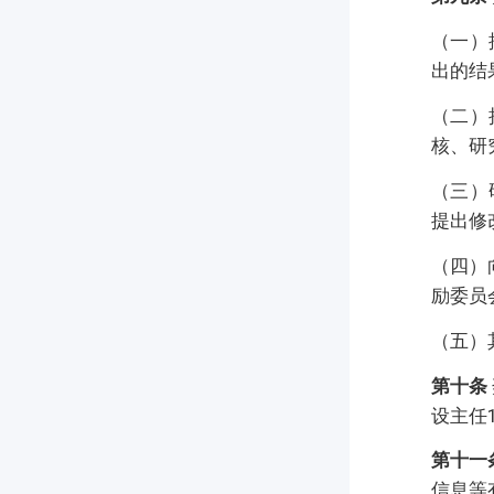
（一）
出的结
（二）
核、研
（三）
提出修
（四）
励委员
（五）
第十条
设主任
第十一
信息等