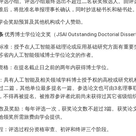
评选小组。评选小组最终选出不超过二名获奖候选人。由评
准后，将批准名单报理事长确认，同时抄送秘书长和秘书处
学会奖励预算及其他机构或个人赞助。
条
优秀博士学位论文奖（JSAI Outstanding Doctorial Dissert
标准：授予在人工智能基础理论或应用基础研究方面有重要
苏省内人工智能领域博士学位论文的作者。
资格：在提名截止日之前的两年内获得博士学位。
：具有人工智能及相关领域学科博士授予权的高校或研究机
过二篇，其他单位最多提名一篇。参选论文也可由3名理事
，不得再被提名。被推荐参评者此前尚未获得过其它省级组
数及奖励：每年评选一次，获奖论文数不超过3篇。获奖论
地领奖所需旅费由学会提供。
程：评选过程分资格审查、初评和终评三个阶段。