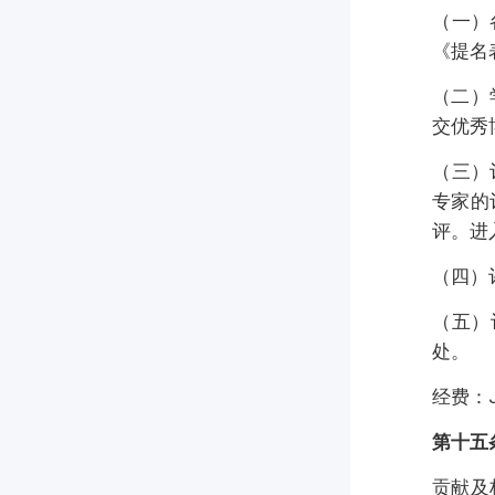
（一）
《提名
（二）
交优秀
（三）
专家的
评。进
（四）
（五）
处。
经费：
第十五
贡献及