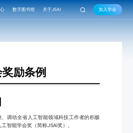

加入学会
中心
数字图书馆
关于JSAI
库
品牌活动
学会简介


库
系列会议
组织机构
库
资料下载
现任领导
学会章程
会奖励条例
联系我们
则
激励、调动全省人工智能领域科技工作者的积极
工智能学会奖（简称JSAI奖）。