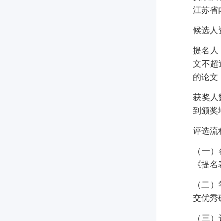
江苏省
候选人
提名人
文不超
的论文
获奖人
到颁奖
评选流
（一）
《提名
（二）
交优秀
（三）