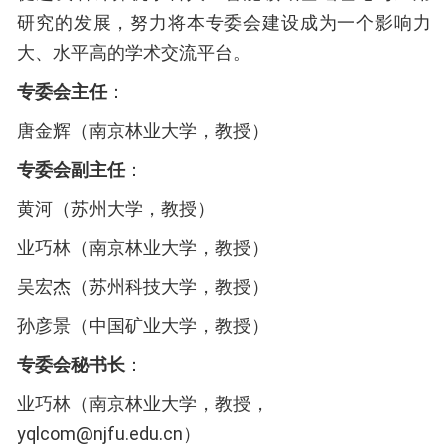
研究的发展，努力将本专委会建设成为一个影响力
大、水平高的学术交流平台。
专委会主任
：
唐金辉
（
南京
林
业
大
学
，教授）
专委会副主任
：
黄河
（
苏州大学
，
教授
）
业巧林
（
南京林业
大学
，
教授
）
吴宏杰
（
苏州科技大学
，
教授
）
孙彦景
（
中国矿业大学
，
教授
）
专委会秘书长
：
业巧林
（
南京
林
业
大
学
，
教授
，
yqlcom@njfu.edu.cn
）