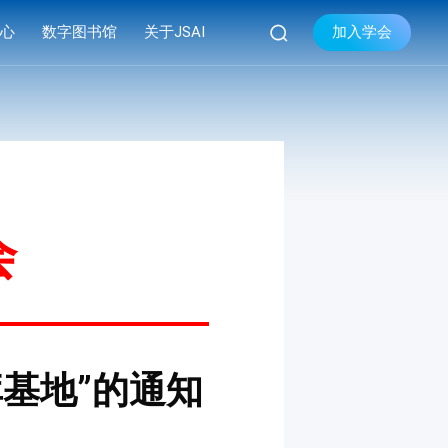

加入学会
中心
数字图书馆
关于JSAI
库
品牌活动
学会简介


库
系列会议
组织机构
库
资料下载
现任领导
学会章程
会
联系我们
库基地”的通知