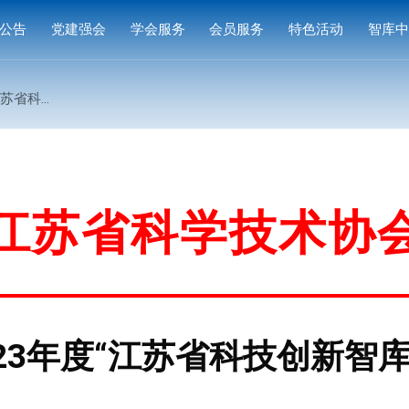
公告
党建强会
学会服务
会员服务
特色活动
智库
通知
党建活动
培训研修
会员中心
专家
库基地”的通知
通知
学习园地
奖项申报
入会指南
产品
公示
成果评价
会员权益
案例
标准编制
会费标准
江苏省科学技术协
供需对接
会员风采
会员单位
23年度“江苏省科技创新智